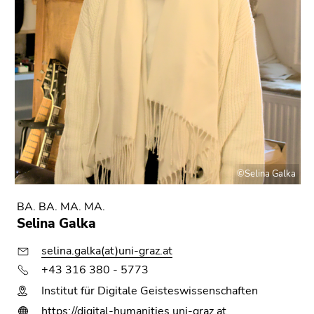
©Selina Galka
BA. BA. MA. MA.
Selina Galka
selina.galka(at)uni-graz.at
+43 316 380 - 5773
Institut für Digitale Geisteswissenschaften
https://digital-humanities.uni-graz.at