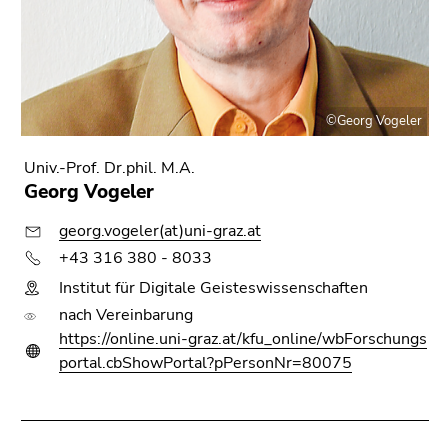
©Georg Vogeler
Univ.-Prof. Dr.phil. M.A.
Georg Vogeler
georg.vogeler(at)uni-graz.at
+43 316 380 - 8033
Institut für Digitale Geisteswissenschaften
nach Vereinbarung
https://online.uni-graz.at/kfu_online/wbForschungs
portal.cbShowPortal?pPersonNr=80075