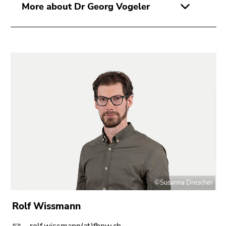
More about Dr Georg Vogeler
©Susanna Drescher
Rolf Wissmann
rolf.wissmann(at)fhnw.ch