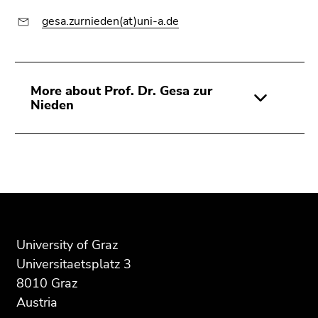
gesa.zurnieden(at)uni-a.de
More about Prof. Dr. Gesa zur
Nieden
Begin
End
End
of
of
of
page
this
this
section:
page
page
University of Graz
Additional
section.
section.
information:
Go
Go
Universitaetsplatz 3
to
to
8010 Graz
overview
overview
Austria
of
of