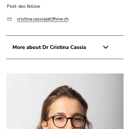
Go
Post-doc fellow
to
sub
cristina.cassia(at)fhnw.ch
navigation
(Accesskey
4)
Go
More about Dr Cristina Cassia
to
additional
information
(Accesskey
5)
Go
to
page
settings
(user/language)
(Accesskey
8)