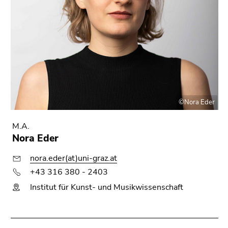
Go
to
search
(Accesskey
9)
End
of
this
©Nora Eder
page
section.
M.A.
Nora Eder
Go
to
nora.eder(at)uni-graz.at
overview
+43 316 380 - 2403
of
page
Institut für Kunst- und Musikwissenschaft
sections