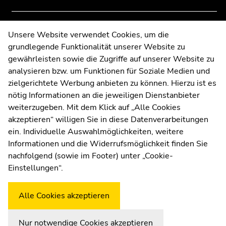
page
page
sections
sections
Contact
Unsere Website verwendet Cookies, um die
grundlegende Funktionalität unserer Website zu
Web Editors
gewährleisten sowie die Zugriffe auf unserer Website zu
Moodle
analysieren bzw. um Funktionen für Soziale Medien und
UNIGRAZonline
zielgerichtete Werbung anbieten zu können. Hierzu ist es
Imprint
nötig Informationen an die jeweiligen Dienstanbieter
Data Protection Declaration
weiterzugeben. Mit dem Klick auf „Alle Cookies
Accessibility Declaration
akzeptieren“ willigen Sie in diese Datenverarbeitungen
ein. Individuelle Auswahlmöglichkeiten, weitere
Informationen und die Widerrufsmöglichkeit finden Sie
nachfolgend (sowie im Footer) unter „Cookie-
Weatherstation
Uni Graz
Einstellungen“.
Alle Cookies akzeptieren
Nur notwendige Cookies akzeptieren